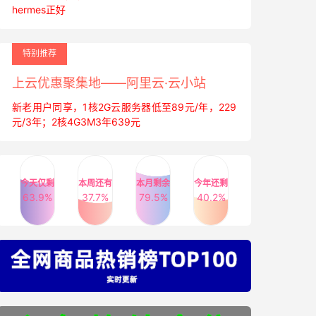
hermes正好
特别推荐
上云优惠聚集地——阿里云·云小站
新老用户同享，1核2G云服务器低至89元/年，229
元/3年；2核4G3M3年639元
今天仅剩
本周还有
本月剩余
今年还剩
63.9%
37.7%
79.5%
40.2%