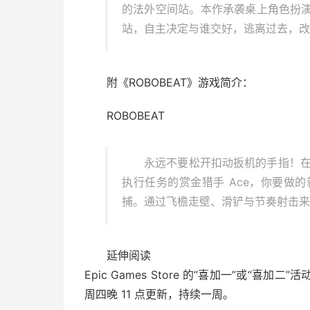
的法外空间站。本作承袭桌上角色扮
站，自主决定与谁交好，逃离过去，改
附《ROBOBEAT》游戏简介：
ROBOBEAT
永远不要松开扣动扳机的手指！在音
执行任务的赏金猎手 Ace，你要做的就
捕。通过飞檐走壁、滑铲与节奏射击来
延伸阅读
Epic Games Store 的“喜加一”或
周四晚 11 点更新，持续一周。