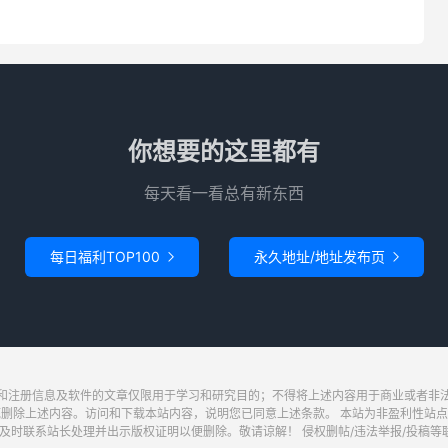
你想要的这里都有
每天看一看总有新东西
每日福利TOP100
永久地址/地址发布页


和注册信息及软件的文章仅限用于学习和研究目的；不得将上述内容用于商业或者非
底删除上述内容。访问和下载本站内容，说明您已同意上述条款。 本站为非盈利性站点
系站长处理并出示版权证明以便删除。敬请谅解！ 侵权删帖/违法举报/投稿等联系邮箱：wa