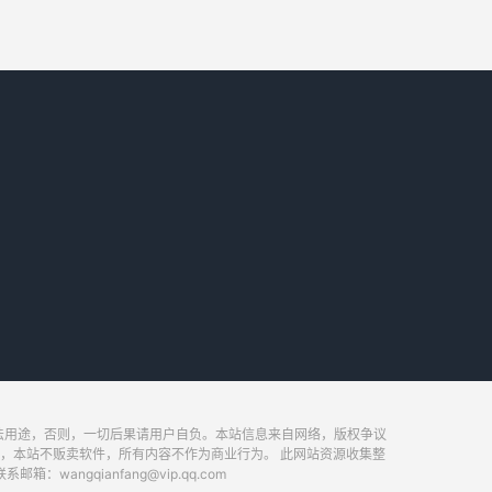
法用途，否则，一切后果请用户自负。本站信息来自网络，版权争议
，本站不贩卖软件，所有内容不作为商业行为。 此网站资源收集整
ngqianfang@vip.qq.com