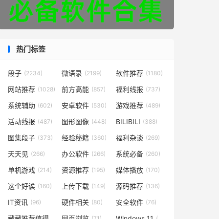
热门标签
段子
微语录
软件推荐
(2234)
(2199)
(1180)
网站推荐
前方高能
福利线报
(1028)
(857)
(737)
系统辅助
安卓软件
游戏推荐
(602)
(530)
(489)
活动线报
图形图像
BILIBILI
(487)
(448)
(388)
图集段子
经验秘籍
福利杂谈
(373)
(360)
(269)
天天见
办公软件
系统必备
(266)
(266)
(260)
单机游戏
资源推荐
媒体播放
(214)
(195)
(170)
这个好诶
上传下载
源码推荐
(160)
(149)
(136)
IT资讯
硬件相关
安全软件
(96)
(80)
(76)
藏藏推荐值得一看
网页浏览
Windows 11
(73)
(71)
(49)