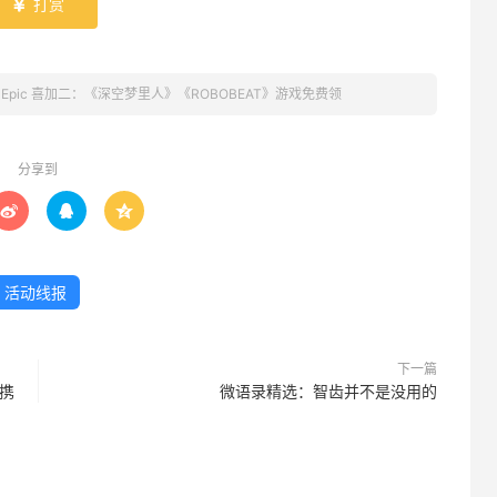
打赏

»
Epic 喜加二：《深空梦里人》《ROBOBEAT》游戏免费领
分享到



活动线报
下一篇
便携
微语录精选：智齿并不是没用的