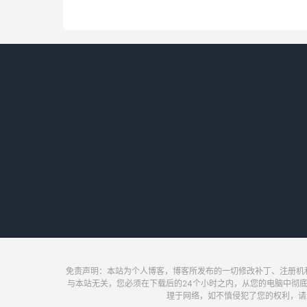
免责声明：本站为个人博客，博客所发布的一切修改补丁、注册机
与本站无关，您必须在下载后的24个小时之内，从您的电脑中彻
理于网络，如不慎侵犯了您的权利，请及时联