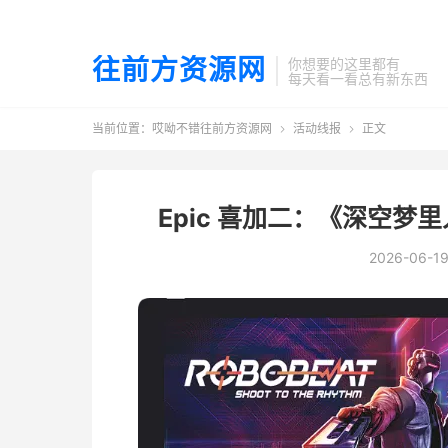
往前方资源网
你想要的这里都有
每天看一看总有新东西
当前位置：
哎呦不错往前方资源网
活动线报
正文


Epic 喜加二：《深空梦
2026-06-1