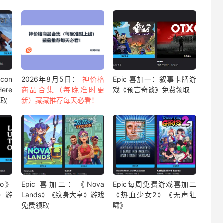
con
2026年8月5日：
神价格
Epic 喜加一：叙事卡牌游
ere
商品合集（每晚准时更
戏《预言奇谈》免费领取
领取
新）藏藏推荐每天必看！
to》
Epic 喜加二：《Nova
Epic每周免费游戏喜加二
》游
Lands》《纹身大亨》游戏
《热血少女2》《无声狂
免费领取
啸》