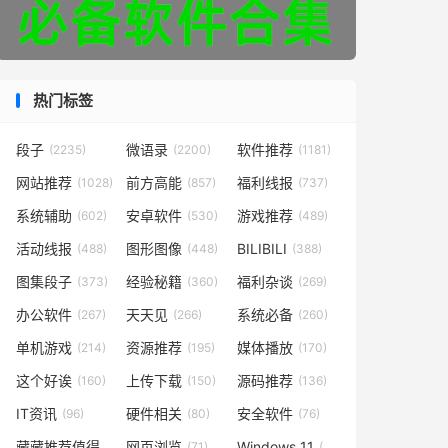
热门标签
段子
微语录
软件推荐
(2235)
(2200)
(1181)
网站推荐
前方高能
福利线报
(1028)
(857)
(737)
系统辅助
安卓软件
游戏推荐
(602)
(530)
(489)
活动线报
图形图像
BILIBILI
(488)
(448)
(388)
图集段子
经验秘籍
福利杂谈
(373)
(360)
(269)
办公软件
天天见
系统必备
(267)
(266)
(260)
单机游戏
资源推荐
媒体播放
(214)
(195)
(170)
这个好诶
上传下载
源码推荐
(160)
(150)
(136)
IT资讯
硬件相关
安全软件
(96)
(80)
(76)
藏藏推荐值得一看
网页浏览
Windows 11
(73)
(71)
(49)