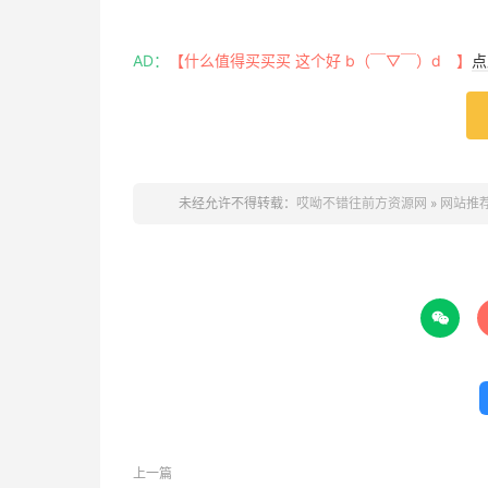
AD：
【什么值得买买买 这个好 b（￣▽￣）d 】
点
未经允许不得转载：
哎呦不错往前方资源网
»
网站推

上一篇