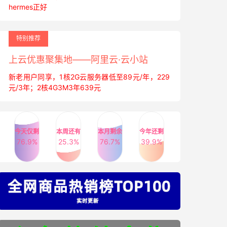
hermes正好
特别推荐
上云优惠聚集地——阿里云·云小站
新老用户同享，1核2G云服务器低至89元/年，229
元/3年；2核4G3M3年639元
今天仅剩
本周还有
本月剩余
今年还剩
76.9%
25.3%
76.7%
39.9%