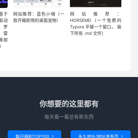
c基于
网站推荐：蓝色小嗵（一
网站推荐：
页驱动
款开箱即用的桌面宠物）
HORSEMD（一个免费的
 罗
Typora 平替一个窗口， 装
、雷
下所有 .md 文件）
 等部
）
你想要的这里都有
每天看一看总有新东西
每日福利TOP100
永久地址/地址发布页

