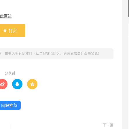
此直达
打赏

荐：重要人生时间窗口（从年龄锚点切入，更容易看清什么最紧急）
分享到



网站推荐
下一篇