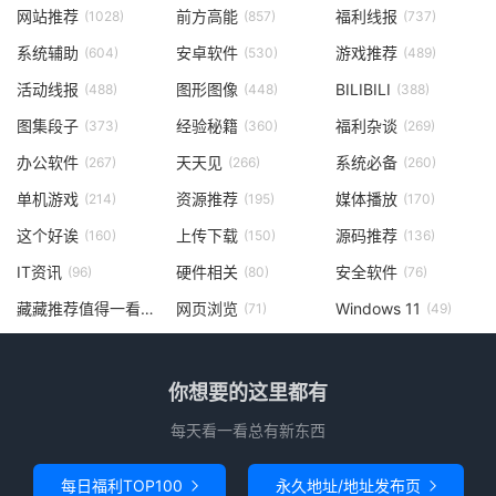
网站推荐
前方高能
福利线报
(1028)
(857)
(737)
系统辅助
安卓软件
游戏推荐
(604)
(530)
(489)
活动线报
图形图像
BILIBILI
(488)
(448)
(388)
图集段子
经验秘籍
福利杂谈
(373)
(360)
(269)
办公软件
天天见
系统必备
(267)
(266)
(260)
单机游戏
资源推荐
媒体播放
(214)
(195)
(170)
这个好诶
上传下载
源码推荐
(160)
(150)
(136)
IT资讯
硬件相关
安全软件
(96)
(80)
(76)
藏藏推荐值得一看
网页浏览
Windows 11
(73)
(71)
(49)
你想要的这里都有
每天看一看总有新东西
每日福利TOP100
永久地址/地址发布页

