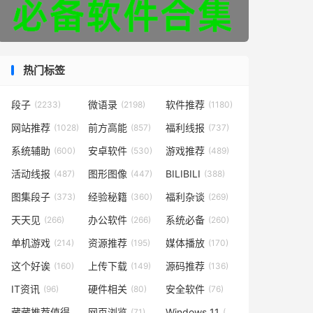
热门标签
段子
微语录
软件推荐
(2233)
(2198)
(1180)
网站推荐
前方高能
福利线报
(1028)
(857)
(737)
系统辅助
安卓软件
游戏推荐
(600)
(530)
(489)
活动线报
图形图像
BILIBILI
(487)
(447)
(388)
图集段子
经验秘籍
福利杂谈
(373)
(360)
(269)
天天见
办公软件
系统必备
(266)
(266)
(260)
单机游戏
资源推荐
媒体播放
(214)
(195)
(170)
这个好诶
上传下载
源码推荐
(160)
(149)
(136)
IT资讯
硬件相关
安全软件
(96)
(80)
(76)
藏藏推荐值得一看
网页浏览
Windows 11
(73)
(71)
(48)