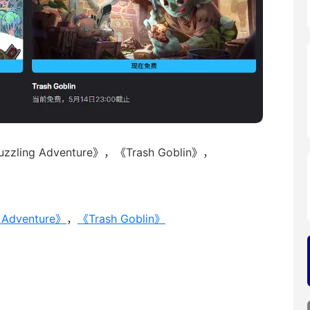
zzling Adventure》，《Trash Goblin》，
g Adventure》
，
《Trash Goblin》