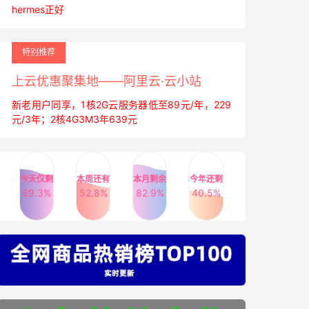
hermes正好
特别推荐
上云优惠聚集地——阿里云·云小站
新老用户同享，1核2G云服务器低至89元/年，229
元/3年；2核4G3M3年639元
今天仅剩
本周还有
本月剩余
今年还剩
69.3%
52.8%
82.9%
40.5%