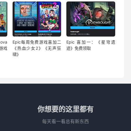
ova
Epic每周免费游戏喜加二
Epic 喜加一：《星穹遗
》游戏
《热血少女2》《无声狂
迹》免费领取
啸》
你想要的这里都有
每天看一看总有新东西