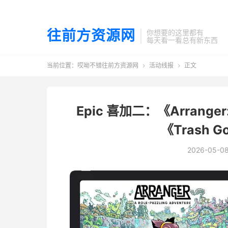
往前方资源网
你想要的这里都有
每天看一看总有新东西
当前位置：
哎呦不错往前方资源网
活动线报
正文


Epic 喜加二：《Arranger: 
《Trash 
2026-05-0