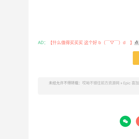
AD：
【什么值得买买买 这个好 b（￣▽￣）d 】
点
未经允许不得转载：
哎呦不错往前方资源网
»
Epic 喜加
