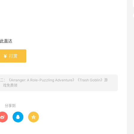
此直达
打赏

二：《Arranger: A Role-Puzzling Adventure》《Trash Goblin》游
戏免费领
分享到


