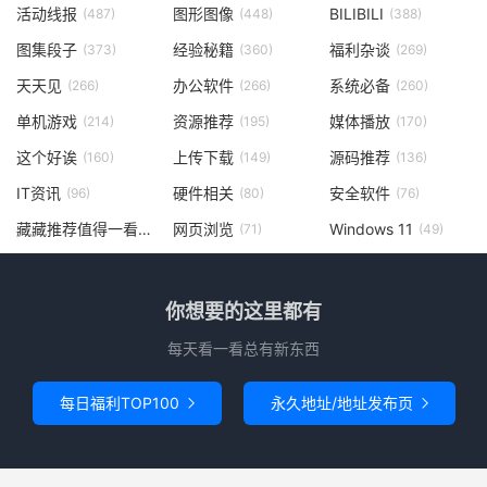
活动线报
图形图像
BILIBILI
(487)
(448)
(388)
图集段子
经验秘籍
福利杂谈
(373)
(360)
(269)
天天见
办公软件
系统必备
(266)
(266)
(260)
单机游戏
资源推荐
媒体播放
(214)
(195)
(170)
这个好诶
上传下载
源码推荐
(160)
(149)
(136)
IT资讯
硬件相关
安全软件
(96)
(80)
(76)
藏藏推荐值得一看
网页浏览
Windows 11
(73)
(71)
(49)
你想要的这里都有
每天看一看总有新东西
每日福利TOP100
永久地址/地址发布页

