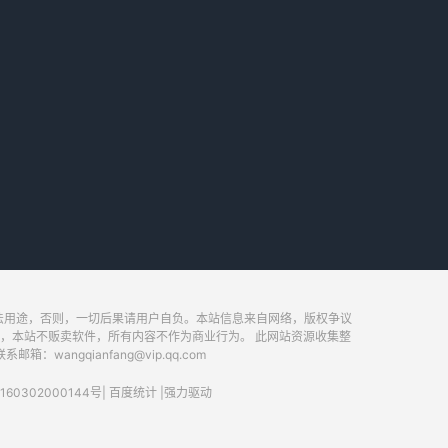
法用途，否则，一切后果请用户自负。本站信息来自网络，版权争议
，本站不贩卖软件，所有内容不作为商业行为。 此网站资源收集整
ngqianfang@vip.qq.com
60302000144号
|
百度统计
|
强力驱动