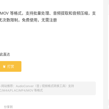
C/MP4/MOV 等格式，支持批量处理、音频提取和音频压缩，支
，无次数限制，免费使用，无需注册
此直达
打赏

»
网站推荐：AudioConver（音 / 视频格式转换工具）支持
AC/M4A/FLAC/MP4/MOV 等格式
分享到