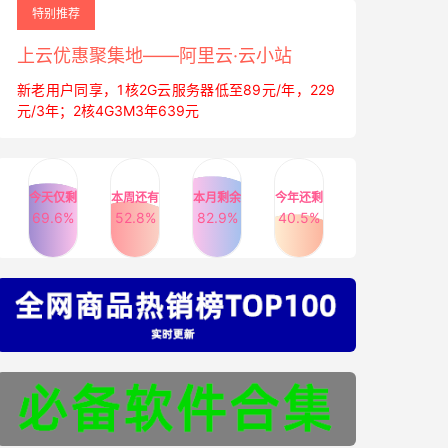
特别推荐
上云优惠聚集地——阿里云·云小站
新老用户同享，1核2G云服务器低至89元/年，229
元/3年；2核4G3M3年639元
今天仅剩
本周还有
本月剩余
今年还剩
69.6%
52.8%
82.9%
40.5%