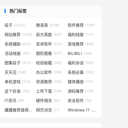
热门标签
段子
微语录
软件推荐
(2233)
(2198)
(1180)
网站推荐
前方高能
福利线报
(1028)
(857)
(737)
系统辅助
安卓软件
游戏推荐
(600)
(530)
(489)
活动线报
图形图像
BILIBILI
(487)
(447)
(388)
图集段子
经验秘籍
福利杂谈
(373)
(360)
(269)
天天见
办公软件
系统必备
(266)
(266)
(260)
单机游戏
资源推荐
媒体播放
(214)
(195)
(170)
这个好诶
上传下载
源码推荐
(160)
(149)
(136)
IT资讯
硬件相关
安全软件
(96)
(80)
(76)
藏藏推荐值得一看
网页浏览
Windows 11
(73)
(71)
(48)