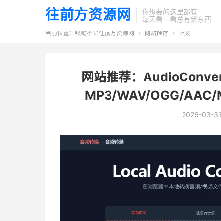
往前方资源网
你想要的这里都有
每天看一看总有新东西
当前位置：
哎呦不错往前方资源网
网站推荐
正文


网站推荐：AudioConv
MP3/WAV/OGG/AAC/
2026-03-3