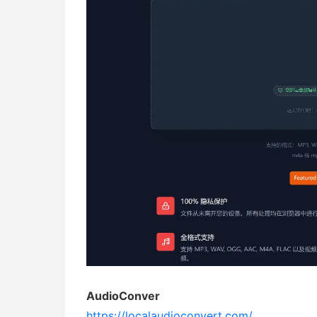
AudioConver
https://localaudioconvert.com/