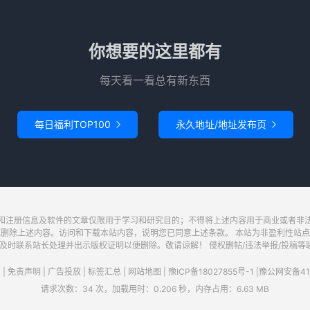
你想要的这里都有
每天看一看总有新东西
每日福利TOP100
永久地址/地址发布页


和注册信息及软件的文章仅限用于学习和研究目的；不得将上述内容用于商业或者非
底删除上述内容。访问和下载本站内容，说明您已同意上述条款。 本站为非盈利性站点
系站长处理并出示版权证明以便删除。敬请谅解！ 侵权删帖/违法举报/投稿等联系邮箱：wa
|
免责声明
|
广告投放
|
标签汇总
|
网站地图
|
豫ICP备18027855号-1
|
豫公网安备411
请求次数：34 次，加载用时：0.206 秒，内存占用：6.63 MB