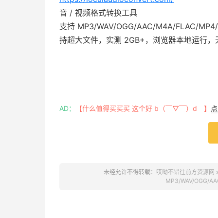
音 / 视频格式转换工具
支持 MP3/WAV/OGG/AAC/M4A/FLA
持超大文件，实测 2GB+，浏览器本地运行
AD：
【什么值得买买买 这个好 b（￣▽￣）d 】
点
未经允许不得转载：
哎呦不错往前方资源网
MP3/WAV/OGG/A