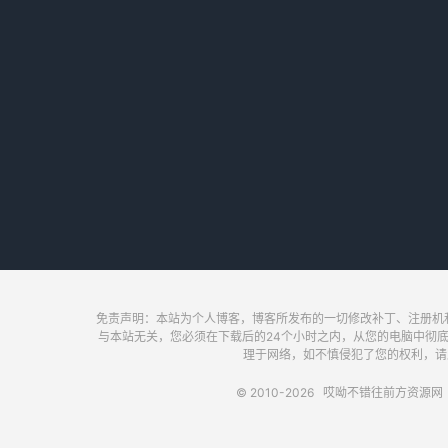
免责声明：本站为个人博客，博客所发布的一切修改补丁、注册机
与本站无关，您必须在下载后的24个小时之内，从您的电脑中彻
理于网络，如不慎侵犯了您的权利，请及时联
© 2010-2026
哎呦不错往前方资源网