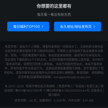
你想要的这里都有
每天看一看总有新东西
每日福利TOP100
永久地址/地址发布页


免责声明：本站为个人博客，博客所发布的一切修改补丁、注册机和注册信息
及软件的文章仅限用于学习和研究目的；不得将上述内容用于商业或者非法用
途，否则，一切后果请用户自负。本站信息来自网络，版权争议与本站无关，
您必须在下载后的24个小时之内，从您的电脑中彻底删除上述内容。访问和下
载本站内容，说明您已同意上述条款。 本站为非盈利性站点，本站不贩卖软
件，所有内容不作为商业行为。 此网站资源收集整理于网络，如不慎侵犯了您
的权利，请及时联系站长处理并出示版权证明以便删除。敬请谅解！ 侵权删帖/
违法举报/投稿等联系邮箱：wangqianfang@vip.qq.com
© 2010-2026
哎呦不错往前方资源网
|
免责声明
|
广告投放
|
标签汇总
|
网
站地图
|
豫ICP备18027855号-1
|
豫公网安备41160302000144号
|
百度统计
|
强力驱动
请求次数：34 次，加载用时：0.206 秒，内存占用：6.61 MB