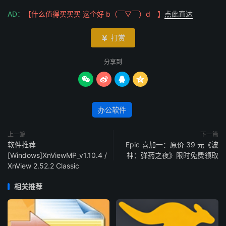
AD：
【什么值得买买买 这个好 b（￣▽￣）d 】
点此直达
打赏

分享到




办公软件
上一篇
下一篇
软件推荐
Epic 喜加一：原价 39 元《波
[Windows]XnViewMP_v1.10.4 /
神：弹药之夜》限时免费领取
XnView 2.52.2 Classic
相关推荐