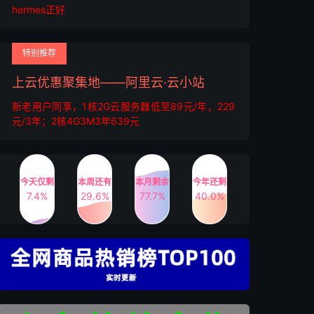
hermes正好
特别推荐
上云优惠聚集地——阿里云·云小站
新老用户同享，1核2G云服务器低至89元/年，229
元/3年；2核4G3M3年639元
今天仅剩
本周还有
本月剩余
今年还剩
7.4%
29.6%
77.7%
40.0%