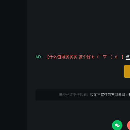
AD：
【什么值得买买买 这个好 b（￣▽￣）d 】
点
未经允许不得转载：
哎呦不错往前方资源网
»
