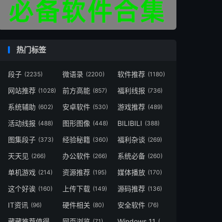
热门标签
段子
微语录
软件推荐
(2235)
(2200)
(1180)
网站推荐
前方高能
福利线报
(1028)
(857)
(736)
系统辅助
安卓软件
游戏推荐
(602)
(530)
(489)
活动线报
图形图像
BILIBILI
(488)
(448)
(388)
图集段子
经验秘籍
福利杂谈
(373)
(360)
(269)
天天见
办公软件
系统必备
(266)
(266)
(260)
单机游戏
资源推荐
媒体播放
(214)
(195)
(170)
这个好诶
上传下载
源码推荐
(160)
(149)
(136)
IT资讯
硬件相关
安全软件
(96)
(80)
(76)
藏藏推荐值得一看
网页浏览
Windows 11
(73)
(71)
(49)