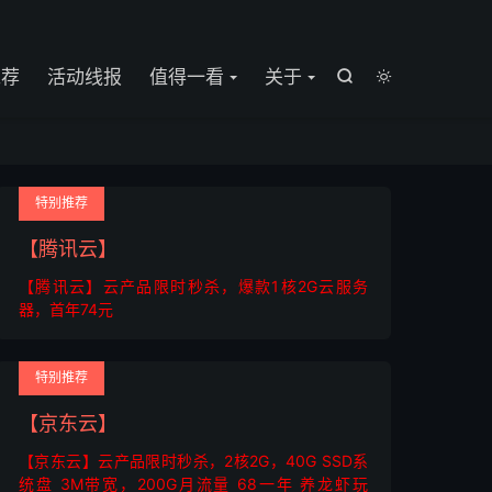

推荐
活动线报
值得一看
关于


特别推荐
【腾讯云】
【腾讯云】云产品限时秒杀，爆款1核2G云服务
器，首年74元
特别推荐
【京东云】
【京东云】云产品限时秒杀，2核2G，40G SSD系
统盘 3M带宽，200G月流量 68一年 养龙虾玩