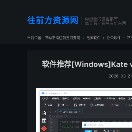
往前方资源网
你想要的这里都有
每天看一看总有新东西
当前位置：
哎呦不错往前方资源网
电脑软件
办公软件
正



软件推荐[Windows]Kate
2026-03-21