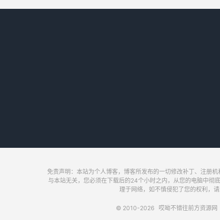
免责声明：本站为个人博客，博客所发布的一切修改补丁、注册机
与本站无关，您必须在下载后的24个小时之内，从您的电脑中彻
理于网络，如不慎侵犯了您的权利，请及时联
© 2010-2026
哎呦不错往前方资源网