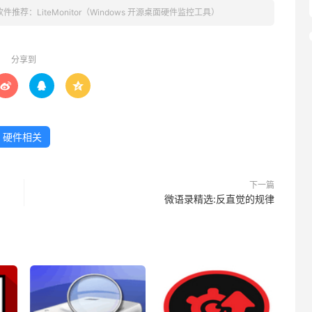
软件推荐：LiteMonitor（Windows 开源桌面硬件监控工具）
分享到



硬件相关
下一篇
微语录精选:反直觉的规律