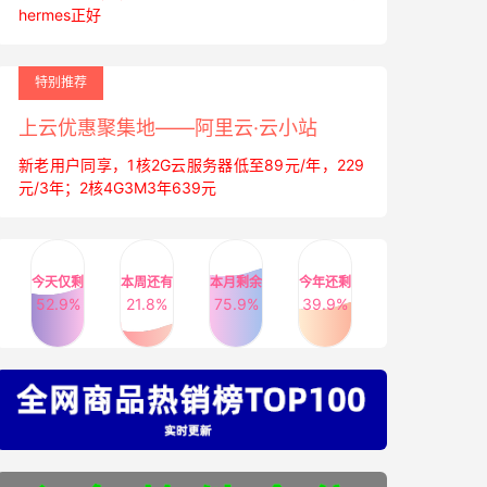
hermes正好
特别推荐
上云优惠聚集地——阿里云·云小站
新老用户同享，1核2G云服务器低至89元/年，229
元/3年；2核4G3M3年639元
今天仅剩
本周还有
本月剩余
今年还剩
52.9%
21.8%
75.9%
39.9%