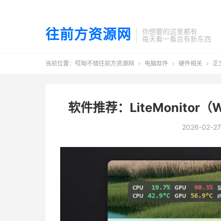
往前方资源网
你想要的这里都有
每天看一看总有新东西
当前位置：
哎呦不错往前方资源网
电脑软件
硬件相关
正



软件推荐：LiteMonitor
2026-02-27