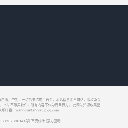
法用途，否则，一切后果请用户自负。本站信息来自网络，版权争议
，本站不贩卖软件，所有内容不作为商业行为。 此网站资源收集整
ngqianfang@vip.qq.com
60302000144号
|
百度统计
|
强力驱动