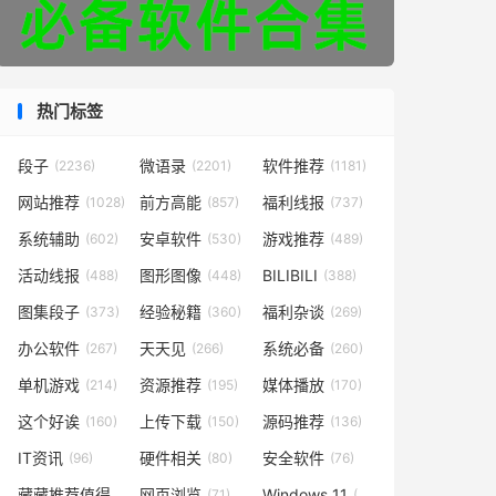
热门标签
段子
微语录
软件推荐
(2236)
(2201)
(1181)
网站推荐
前方高能
福利线报
(1028)
(857)
(737)
系统辅助
安卓软件
游戏推荐
(602)
(530)
(489)
活动线报
图形图像
BILIBILI
(488)
(448)
(388)
图集段子
经验秘籍
福利杂谈
(373)
(360)
(269)
办公软件
天天见
系统必备
(267)
(266)
(260)
单机游戏
资源推荐
媒体播放
(214)
(195)
(170)
这个好诶
上传下载
源码推荐
(160)
(150)
(136)
IT资讯
硬件相关
安全软件
(96)
(80)
(76)
藏藏推荐值得一看
网页浏览
Windows 11
(73)
(71)
(49)