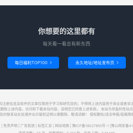
你想要的这里都有
每天看一看总有新东西
每日福利TOP100
永久地址/地址发布页


和注册信息及软件的文章仅限用于学习和研究目的；不得将上述内容用于商业或者非
底删除上述内容。访问和下载本站内容，说明您已同意上述条款。 本站为非盈利性站点
系站长处理并出示版权证明以便删除。敬请谅解！ 侵权删帖/违法举报/投稿等联系邮箱：wa
|
免责声明
|
广告投放
|
标签汇总
|
网站地图
|
豫ICP备18027855号-1
|
豫公网安备411