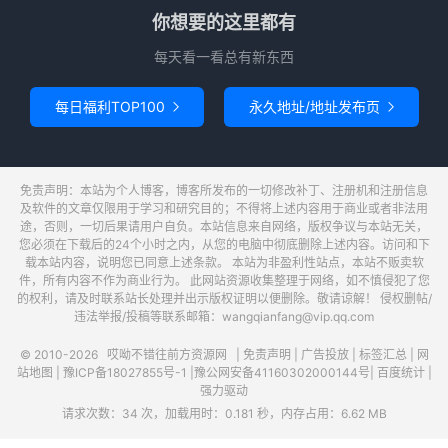
你想要的这里都有
每天看一看总有新东西
每日福利TOP100
永久地址/地址发布页


免责声明：本站为个人博客，博客所发布的一切修改补丁、注册机和注册信息
及软件的文章仅限用于学习和研究目的；不得将上述内容用于商业或者非法用
途，否则，一切后果请用户自负。本站信息来自网络，版权争议与本站无关，
您必须在下载后的24个小时之内，从您的电脑中彻底删除上述内容。访问和下
载本站内容，说明您已同意上述条款。 本站为非盈利性站点，本站不贩卖软
件，所有内容不作为商业行为。 此网站资源收集整理于网络，如不慎侵犯了您
的权利，请及时联系站长处理并出示版权证明以便删除。敬请谅解！ 侵权删帖/
违法举报/投稿等联系邮箱：wangqianfang@vip.qq.com
© 2010-2026
哎呦不错往前方资源网
|
免责声明
|
广告投放
|
标签汇总
|
网
站地图
|
豫ICP备18027855号-1
|
豫公网安备41160302000144号
|
百度统计
|
强力驱动
请求次数：34 次，加载用时：0.181 秒，内存占用：6.62 MB