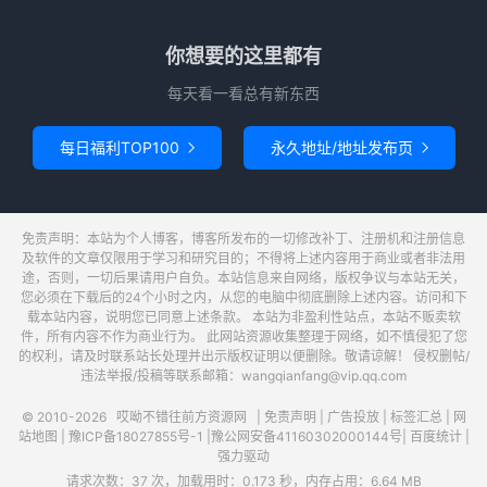
你想要的这里都有
每天看一看总有新东西
每日福利TOP100
永久地址/地址发布页


免责声明：本站为个人博客，博客所发布的一切修改补丁、注册机和注册信息
及软件的文章仅限用于学习和研究目的；不得将上述内容用于商业或者非法用
途，否则，一切后果请用户自负。本站信息来自网络，版权争议与本站无关，
您必须在下载后的24个小时之内，从您的电脑中彻底删除上述内容。访问和下
载本站内容，说明您已同意上述条款。 本站为非盈利性站点，本站不贩卖软
件，所有内容不作为商业行为。 此网站资源收集整理于网络，如不慎侵犯了您
的权利，请及时联系站长处理并出示版权证明以便删除。敬请谅解！ 侵权删帖/
违法举报/投稿等联系邮箱：wangqianfang@vip.qq.com
© 2010-2026
哎呦不错往前方资源网
|
免责声明
|
广告投放
|
标签汇总
|
网
站地图
|
豫ICP备18027855号-1
|
豫公网安备41160302000144号
|
百度统计
|
强力驱动
请求次数：37 次，加载用时：0.173 秒，内存占用：6.64 MB