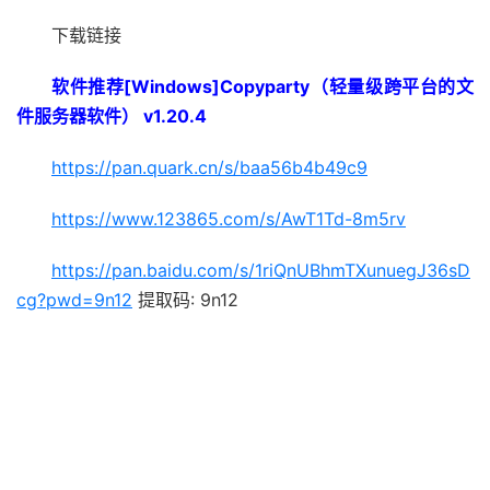
下载链接
软件推荐[Windows]Copyparty（轻量级跨平台的文
件服务器软件） v1.20.4
https://pan.quark.cn/s/baa56b4b49c9
https://www.123865.com/s/AwT1Td-8m5rv
https://pan.baidu.com/s/1riQnUBhmTXunuegJ36sD
cg?pwd=9n12
提取码: 9n12