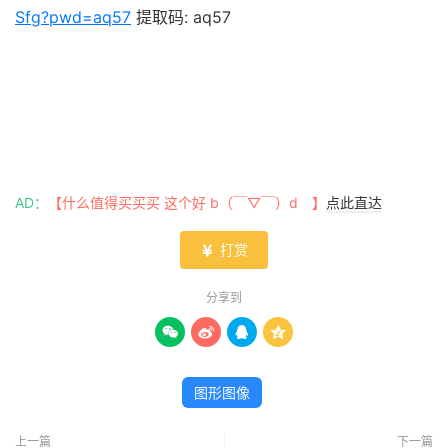
Sfg?pwd=aq57
提取码: aq57
AD：
【什么值得买买买 这个好 b（￣▽￣）d 】
点此直达
打赏

分享到




图形图像
上一篇
下一篇