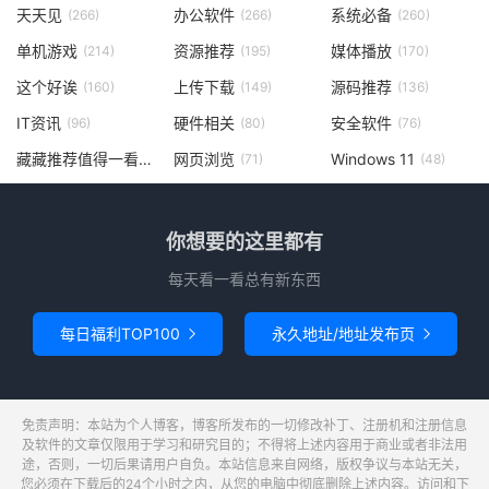
天天见
办公软件
系统必备
(266)
(266)
(260)
单机游戏
资源推荐
媒体播放
(214)
(195)
(170)
这个好诶
上传下载
源码推荐
(160)
(149)
(136)
IT资讯
硬件相关
安全软件
(96)
(80)
(76)
藏藏推荐值得一看
网页浏览
Windows 11
(73)
(71)
(48)
你想要的这里都有
每天看一看总有新东西
每日福利TOP100
永久地址/地址发布页


免责声明：本站为个人博客，博客所发布的一切修改补丁、注册机和注册信息
及软件的文章仅限用于学习和研究目的；不得将上述内容用于商业或者非法用
途，否则，一切后果请用户自负。本站信息来自网络，版权争议与本站无关，
您必须在下载后的24个小时之内，从您的电脑中彻底删除上述内容。访问和下