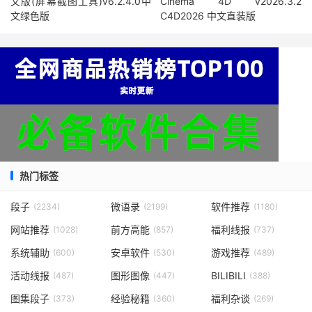
文版(屏幕截图工具)v6.2.4.0中
Cinema 4D v2026.3.2
文绿色版
C4D2026 中文直装版
热门标签
段子
微语录
软件推荐
(2234)
(2199)
(1180)
网站推荐
前方高能
福利线报
(1028)
(857)
(737)
系统辅助
安卓软件
游戏推荐
(600)
(530)
(489)
活动线报
图形图像
BILIBILI
(487)
(447)
(388)
图集段子
经验秘籍
福利杂谈
(373)
(360)
(269)