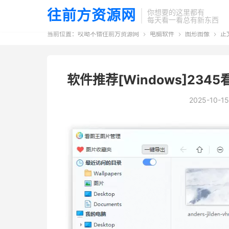
往前方资源网
你想要的这里都有
每天看一看总有新东西
当前位置：
哎呦不错往前方资源网
电脑软件
图形图像
正



软件推荐[Windows]2345看
2025-10-15