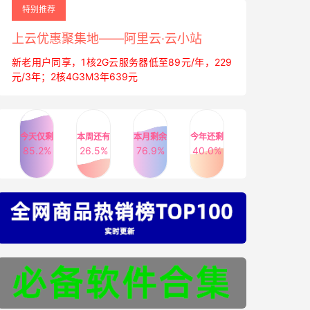
特别推荐
上云优惠聚集地——阿里云·云小站
新老用户同享，1核2G云服务器低至89元/年，229
元/3年；2核4G3M3年639元
今天仅剩
本周还有
本月剩余
今年还剩
85.2%
26.5%
76.9%
40.0%