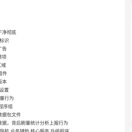
干净彻底
5标识
广告
馈项
区域
组件
版本
讯设置
刷量行为
”程序组
数据包文件
数据，背后刷量统计分析上报行为
导航,业务辅助,核心服务,升级程序