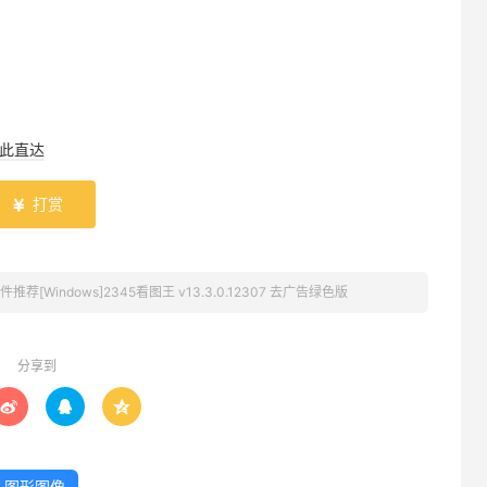
此直达
打赏

件推荐[Windows]2345看图王 v13.3.0.12307 去广告绿色版
分享到



图形图像