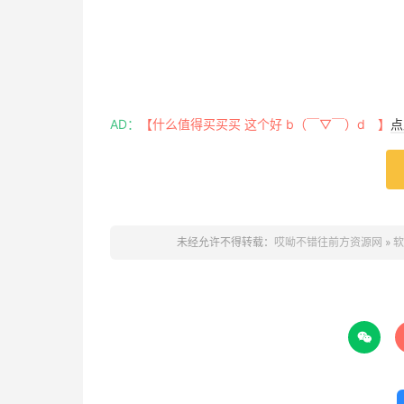
AD：
【什么值得买买买 这个好 b（￣▽￣）d 】
点
未经允许不得转载：
哎呦不错往前方资源网
»
软
