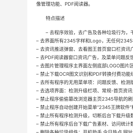
像管理功能、PDF阅读器。
特点描述
– 去程序效验，去广告及各种垃圾行为，
– 去界面所有2345字样和Logo，无任何234
– 去资讯推送弹窗、去看图王首页窗口栏资讯
– 去PDF阅读器窗口资讯广告，及菜单问题反
– 去图片管理程序主界面左侧底部LOGO图片
– 禁止下载OCR图文识别和PDF转换付费功能
– 去所有程序的无用菜单项：问题反馈、检测
– 去选项界面：检测升级栏项、常规-首页资
– 禁止程序偷偷篡改浏览器主页2345导航的
– 禁止程序自动创建开始菜单“2345王牌软件
– 禁止所有程序检测升级，切断后台下载升级
– 禁止所有程序后台下载广告素材、访问统计
– 删除各种垃圾组件：开机助手,今日热点,网址