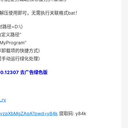
解压使用即可，无需执行关联格式bat！
对路径=D:\）
=”自定义路径”
\MyProgram”
序卸载项的快捷方式）
需手动运行绿化处理）
.0.12307 去广告绿色版
Lrv
x7xyzpXbMgZAqA?pwd=y84k
提取码: y84k