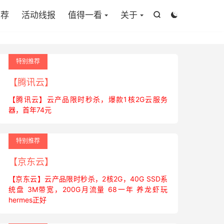
推荐
活动线报
值得一看
关于


特别推荐
【腾讯云】
【腾讯云】云产品限时秒杀，爆款1核2G云服务
器，首年74元
特别推荐
【京东云】
【京东云】云产品限时秒杀，2核2G，40G SSD系
统盘 3M带宽，200G月流量 68一年 养龙虾玩
hermes正好