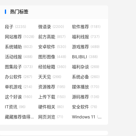
热门标签
段子
微语录
软件推荐
(2235)
(2200)
(1181)
网站推荐
前方高能
福利线报
(1028)
(857)
(737)
系统辅助
安卓软件
游戏推荐
(602)
(530)
(489)
活动线报
图形图像
BILIBILI
(488)
(448)
(388)
图集段子
经验秘籍
福利杂谈
(373)
(360)
(269)
办公软件
天天见
系统必备
(267)
(266)
(260)
单机游戏
资源推荐
媒体播放
(214)
(195)
(170)
这个好诶
上传下载
源码推荐
(160)
(150)
(136)
IT资讯
硬件相关
安全软件
(96)
(80)
(76)
藏藏推荐值得一看
网页浏览
Windows 11
(73)
(71)
(49)