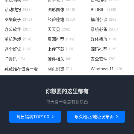
活动线报
图形图像
BILIBILI
(488)
(448)
(388)
图集段子
经验秘籍
福利杂谈
(373)
(360)
(269)
办公软件
天天见
系统必备
(267)
(266)
(260)
单机游戏
资源推荐
媒体播放
(214)
(195)
(170)
这个好诶
上传下载
源码推荐
(160)
(150)
(136)
IT资讯
硬件相关
安全软件
(96)
(80)
(76)
藏藏推荐值得一看
网页浏览
Windows 11
(73)
(71)
(49)
你想要的这里都有
每天看一看总有新东西
每日福利TOP100
永久地址/地址发布页

