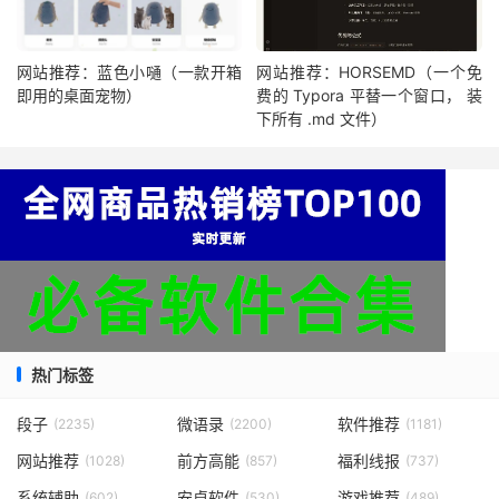
网站推荐：蓝色小嗵（一款开箱
网站推荐：HORSEMD（一个免
即用的桌面宠物）
费的 Typora 平替一个窗口， 装
下所有 .md 文件）
热门标签
段子
微语录
软件推荐
(2235)
(2200)
(1181)
网站推荐
前方高能
福利线报
(1028)
(857)
(737)
系统辅助
安卓软件
游戏推荐
(602)
(530)
(489)