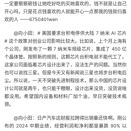
一定要狠狠砸钱让她吃好吃的买她喜欢的，钱不就是让自己
开心吗，只是花点钱喜欢的人就能开心一点那我的钱就归喜
欢的人 ——6750401wen ​​​
@向小田：# 美国要求台积电停供大陆 7 纳米 AI 芯片
# 这个政策对创业公司影响比较大。比如说，上个月上海有
个公司，刚发布了一颗 7 纳米车规级芯片，集成了 450 亿
个晶体管。按照新的规则，这颗芯片台积电就不能代工了。
这家公司面临着芯片设计出来了，没法生产的问题。当然你
也可以说找三星。但是今天又有新闻说三星也将步台积电后
尘。所以说，一天不突破先进制程技术，那么中国的芯片设
计公司就是再牛，也只能干瞪眼，设计出来没货，没货说啥
都没用。希望国内设备和材料厂加个油，早日突破技术瓶
颈。
@向小田：日产汽车这财报拉跨得比销量还快啊。刚公
布的 2024 中期业绩，经营利润和净利都是暴跌 90% 以