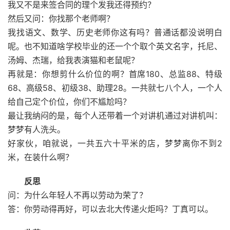
我又不是来签合同的理个发我还得预约？
然后又问：你找那个老师啊？
我找语文、数学、历史老师你这有吗？普通话都没说明白
呢。也不知道啥学校毕业的还一个个取个英文名字，托尼、
汤姆、杰瑞，给我表演猫和老鼠呢？
再就是：你想剪什么价位的啊？首席180、总监88、特级
68、高级58、初级38、助理28。一共就七八个人，一个人
给自己定个价位，你们不尴尬吗？
最让我纳闷的是，每个人还带着一个对讲机通过对讲机叫：
梦梦有人洗头。
好家伙，咱就说，一共五六十平米的店，梦梦离你不到2
米，在装什么啊？
反思
问：为什么年轻人不再以劳动为荣了？
答：你劳动得再好，可以去北大传递火炬吗？丁真可以。