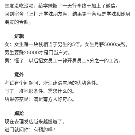
室友没吃没喝，给学妹搬了一天行李终于加上了微信。
回到宿舍马上打开学妹朋友圈，结果第一条就是学妹和她男
朋友的合照。
逻辑
女：女生赚一块钱相当于男生的5倍。女生月薪5000块钱，
男生要赚25000才是门当户对。
男：懂了，以后招女员工一律开男员工5分之一的工资。
意外
考试有个问题问：浙江建滑雪场的优势条件。
写了一堆地形条件、需求什么的。
结果答案是：满足南方人好奇心。
尴尬
现在去理发店越来越尴尬了。
进门就问你：有预约吗？