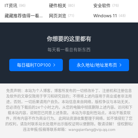
IT资讯
硬件相关
安全软件
(96)
(80)
(76)
藏藏推荐值得一看
网页浏览
Windows 11
(73)
(71)
(48)
你想要的这里都有
每天看一看总有新东西
每日福利TOP100
永久地址/地址发布页


免责声明：本站为个人博客，博客所发布的一切修改补丁、注册机和注册信息
及软件的文章仅限用于学习和研究目的；不得将上述内容用于商业或者非法用
途，否则，一切后果请用户自负。本站信息来自网络，版权争议与本站无关，
您必须在下载后的24个小时之内，从您的电脑中彻底删除上述内容。访问和下
载本站内容，说明您已同意上述条款。 本站为非盈利性站点，本站不贩卖软
件，所有内容不作为商业行为。 此网站资源收集整理于网络，如不慎侵犯了您
的权利，请及时联系站长处理并出示版权证明以便删除。敬请谅解！ 侵权删帖/
违法举报/投稿等联系邮箱：wangqianfang@vip.qq.com