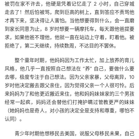
被罚在家不许去，他硬是凭着记忆走了 2 小时，自己穿城
走去了！然后怕被骂，爬到巨高的树上，直到答应不责骂他
才再下来，坚决得让人害怕。当他想要得到什么，会一直磨
到家长同意为止，8 岁时想要一辆摩托车，每天跟他爸提要
求，如果他爸不理他，他就一直在站边上守着，盯着他。被
拒绝了，第二天继续，持续数周，不达目的不罢休。
整个童年时期，他妈妈因为工作太忙，加上放养的育儿
风格，他几乎一直按照自己想法在 “养” 自己，要做什么要
去哪，极度专注于自己想法。因为父亲家暴，父母离异，10
岁时他决定搬去跟父亲住，因为觉得父亲一个人很可怜。后
来妈妈为了和他更近搬近来住，他和妈妈妹妹家的三个男孩
经常一起疯，妈妈还会替他们打掩护瞒过管教更严的妹妹
（她妈妈也是奇人，对小孩的决定全是支持和尊重，哪怕不
认同）。
青少年时期他想移民去美国，说服父母移民未果，自己