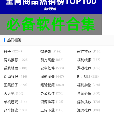
热门标签
段子
微语录
软件推荐
(2234)
(2199)
(1180)
网站推荐
前方高能
福利线报
(1028)
(857)
(737)
系统辅助
安卓软件
游戏推荐
(600)
(530)
(489)
活动线报
图形图像
BILIBILI
(486)
(447)
(388)
图集段子
经验秘籍
福利杂谈
(373)
(360)
(269)
天天见
办公软件
系统必备
(266)
(266)
(260)
单机游戏
资源推荐
媒体播放
(214)
(195)
(170)
这个好诶
上传下载
源码推荐
(160)
(149)
(136)