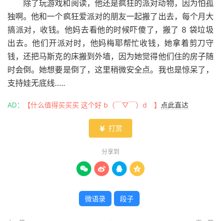
除了玩游戏和阅读，他还是疯狂的派对动物，因为怕孤
独啊。他和一个疯狂爱派对的朋友一起搬了出去，每个月大
搞派对，收钱。他妈去看他的时候吓傻了，搬了 8 袋垃圾
出去。他们开派对时，他妈梅耶帮忙收钱，她拿着剪刀守
钱，还把马斯克的床搬到外墙，因为她觉得他们住的房子随
时会倒。她想要是倒了，这里稍微安全点。我也是惊呆了，
支持娃无底线…..
AD：
【什么值得买买买 这个好 b（￣▽￣）d 】
点此直达
打赏

分享到




微语录
段子