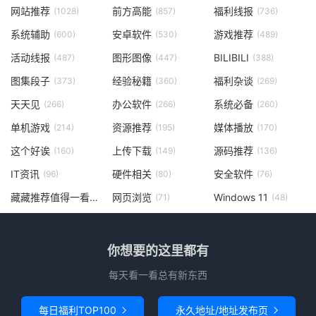
网站推荐
前方高能
福利线报
(1028)
(857)
(736)
系统辅助
安卓软件
游戏推荐
(600)
(530)
(489)
活动线报
图形图像
BILIBILI
(487)
(447)
(388)
图集段子
经验秘籍
福利杂谈
(373)
(360)
(269)
天天见
办公软件
系统必备
(266)
(266)
(260)
单机游戏
资源推荐
媒体播放
(214)
(195)
(170)
这个好诶
上传下载
源码推荐
(160)
(149)
(136)
IT资讯
硬件相关
安全软件
(96)
(80)
(76)
藏藏推荐值得一看
网页浏览
Windows 11
(73)
(71)
(48)
你想要的这里都有
每天看一看总有新东西
每日福利TOP100
永久地址/地址发布页

