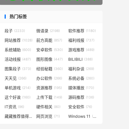
热门标签
段子
微语录
软件推荐
(2233)
(2198)
(1180)
网站推荐
前方高能
福利线报
(1028)
(857)
(737)
系统辅助
安卓软件
游戏推荐
(600)
(530)
(489)
活动线报
图形图像
BILIBILI
(487)
(447)
(388)
图集段子
经验秘籍
福利杂谈
(373)
(360)
(269)
天天见
办公软件
系统必备
(266)
(266)
(260)
单机游戏
资源推荐
媒体播放
(214)
(195)
(170)
这个好诶
上传下载
源码推荐
(160)
(149)
(136)
IT资讯
硬件相关
安全软件
(96)
(80)
(76)
藏藏推荐值得一看
网页浏览
Windows 11
(73)
(71)
(48)