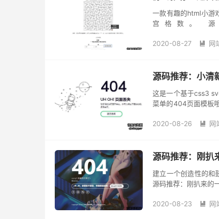
一款有趣的html小
宫格数。 源
https://www.lanzou
2020-08-27
网

源码推荐：小清新
这是一个基于css3
菜单的404页面模板
svg和css3动画效
2020-08-26
网

源码推荐：刚扒来
建立一个创造性的和
源码推荐：刚扒来的一款好看4
2020-08-23
网
