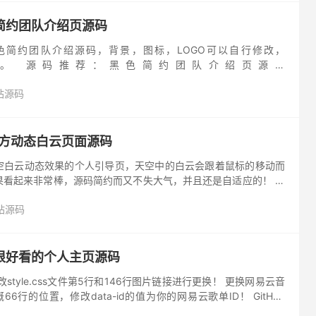
简约团队介绍页源码
色简约团队介绍源码，背景，图标，LOGO可以自行修改，
S 编写。 源码推荐：黑色简约团队介绍页源码
x.com/iQRq4fqxi6d
站源码
远方动态白云页面源码
空白云动态效果的个人引导页，天空中的白云会跟着鼠标的移动而
果看起来非常棒，源码简约而又不失大气，并且还是自适应的！ 源
源码 https://www.lanzoux.com/iW...
站源码
很好看的个人主页源码
style.css文件第5行和146行图片链接进行更换！ 更换网易云音
l大概66行的位置，修改data-id的值为你的网易云歌单ID！ GitHub
ay...