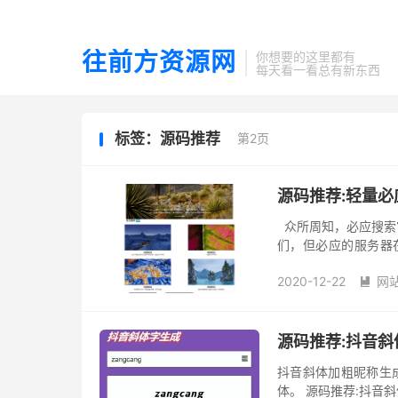
往前方资源网
你想要的这里都有
每天看一看总有新东西
标签：源码推荐
第2页
源码推荐:轻量必
众所周知，必应搜索
们，但必应的服务器在国
应图片上传至又拍云，
2020-12-22
网

源码推荐:抖音
抖音斜体加粗昵称生
体。 源码推荐:抖音斜体加粗