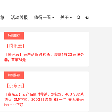

推荐
活动线报
值得一看
关于


特别推荐
【腾讯云】
【腾讯云】云产品限时秒杀，爆款1核2G云服务
器，首年74元
特别推荐
【京东云】
【京东云】云产品限时秒杀，2核2G，40G SSD系
统盘 3M带宽，200G月流量 68一年 养龙虾玩
hermes正好