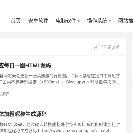
首页
安卓软件
电脑软件
操作系统
网站
共 136 篇文章
应每日一图HTML源码
官网每天会更新一张高质量的背景图。许多同学想在接口中调用它
内不算特别稳定（>500ms）。Bing-upyun 可以把每天的必
提供支持图片处理、回溯的接口（又拍...
站源码
斜体加粗昵称生成源码
成HTML源码，通过输入转换成特殊字符实现抖音昵称斜体加粗字
昵称生成源码 https://wwx.lanzoux.com/icuTaioafob