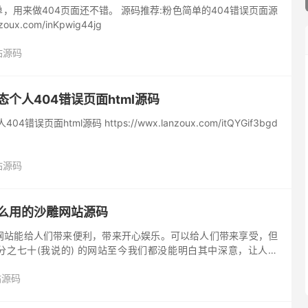
，用来做404页面还不错。 源码推荐:粉色简单的404错误页面源
nzoux.com/inKpwig44jg
站源码
态个人404错误页面html源码
误页面html源码 https://wwx.lanzoux.com/itQYGif3bgd
站源码
什么用的沙雕网站源码
网站能给人们带来便利，带来开心娱乐。可以给人们带来享受，但
分之七十(我说的) 的网站至今我们都没能明白其中深意，让人迷
候甚至让你怀疑人生，这些网站一次次挑战你对沙雕的定义。一个
站源码