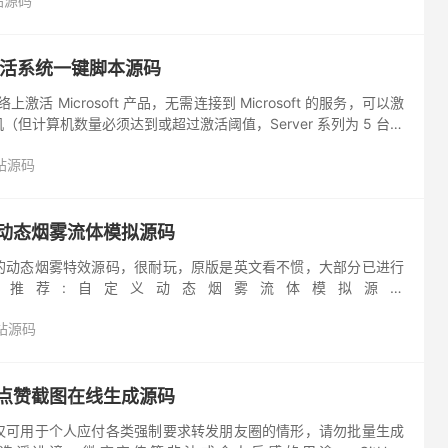
站源码
激活系统一键脚本源码
激活 Microsoft 产品，无需连接到 Microsoft 的服务，可以激
但计算机数量必须达到或超过激活阈值，Server 系列为 5 台，
 台），KMS 客户...
站源码
义动态烟雾流体模拟源码
的动态烟雾特效源码，很耐玩，原版是英文看不惯，大部分已进行
码推荐:自定义动态烟雾流体模拟源码
ux.com/i4zBXgu3eqj
站源码
圈点赞截图在线生成源码
仅可用于个人应付各类强制要求转发朋友圈的情形，请勿批量生成