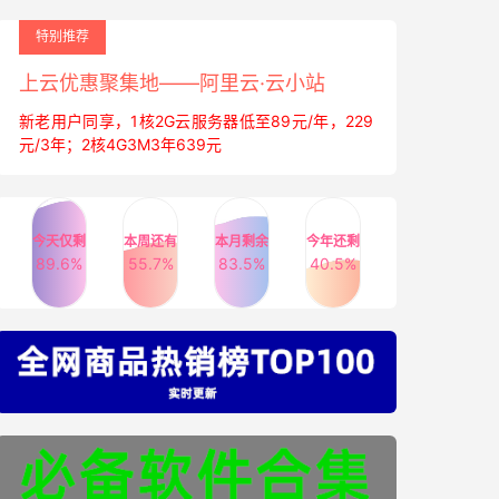
特别推荐
上云优惠聚集地——阿里云·云小站
新老用户同享，1核2G云服务器低至89元/年，229
元/3年；2核4G3M3年639元
今天仅剩
本周还有
本月剩余
今年还剩
89.6%
55.7%
83.5%
40.5%