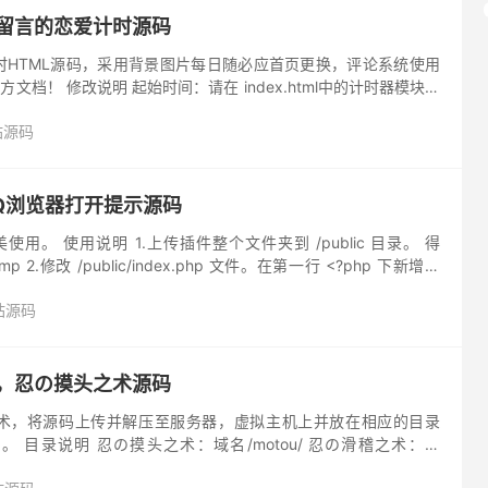
可留言的恋爱计时源码
时HTML源码，采用背景图片每日随必应首页更换，评论系统使用
官方文档！ 修改说明 起始时间：请在 index.html中的计时器模块第
 index.html中第20行修改...
站源码
Q浏览器打开提示源码
用。 使用说明 1.上传插件整个文件夹到 /public 目录。 得
ump 2.修改 /public/index.php 文件。在第一行 <?php 下新增一
站源码
杀，忍の摸头之术源码
术，将源码上传并解压至服务器，虚拟主机上并放在相应的目录
 目录说明 忍の摸头之术：域名/motou/ 忍の滑稽之术：域
术：域名/xiaoku/ 忍の委屈之术：域名/weiqu...