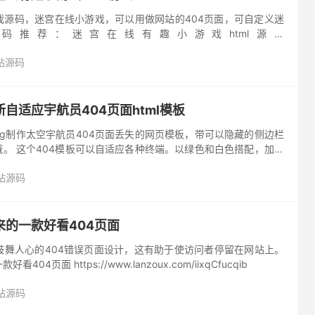
游戏源码，迷宫在线小游戏，可以用做网站的404页面，可自定义迷
码推荐：迷宫在线有趣小游戏html源码
x.com/iD8Igg2j1jc
站源码
自适应宇航员404页面html模板
 svg制作太空宇航员404页面丢失的网页模板，带可以隐藏的侧边栏
哦。 这个404模板可以自适应各种终端。以绿色和白色搭配，加上
果，有种小清新的感角。喜欢的请自行预览下载。 源码...
站源码
的一款好看404页面
鼓舞人心的404错误页面设计，这有助于使访问者停留在网站上。
04页面 https://www.lanzoux.com/iixqCfucqib
站源码