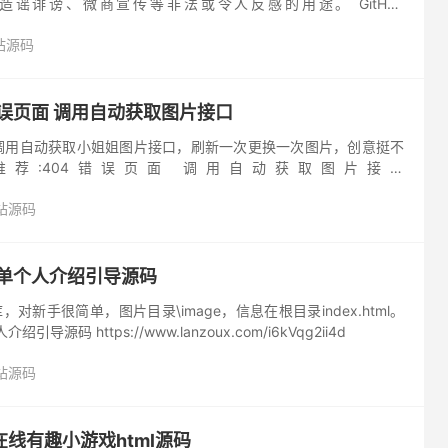
谣诽谤、微商宣传等非法或令人反感的用途。 GitHub
TransparentLC/WechatMoment...
站源码
错误页面 调用自动获取图片接口
，调用自动获取小姐姐图片接口，刷新一次更换一次图片，创意挺不
推荐:404错误页面 调用自动获取图片接口
x.com/i1gEvgb4klc
站源码
简单个人介绍引导源码
，对新手很简单，图片目录\image，信息在根目录index.html。
导源码 https://www.lanzoux.com/i6kVqg2ii4d
站源码
线有趣小游戏html源码