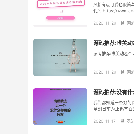
风格有点可爱也很简单
代码 https://wwx.la
2020-11-20
网

源码推荐:唯美动
源码推荐:唯美动态个人404错
2020-11-20
网

源码推荐:没有
我们都知道一些好的
是到目前为止仍有百
惑，令人费解，有时
2020-11-17
网
合格的沙雕...
