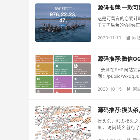
源码推荐:一款
这是可留言的恋爱计
了无需后台的Valine
131行自行修改 背景图：在
2020-11-10
网

源码推荐:微信Q
亲测在PHP网站完美使
到：/public/WxqqJ
行： re...
2020-10-15
网

源码推荐:摸头
摸头杀，忍の摸头之
里，访问域名就行了。
名/huaji/ 忍の笑哭之