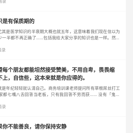
语录
识是有保质期的
尤其是医学知识的半衰期大概也就五年，这意味着我们现在信以为
少一半都不再正确了……包括我给大家分享的知识也是一样。然而
疑、筛选、思辨、探索才是永远不会过期的财富。 才富裕起来的阶
语录
望每个朋友都能坦然接受赞美，不用自卑，畏畏缩
自信些，这本来就是你应得的。 ​​​ ​​​​
就是年纪轻轻就认清自己。商务培训课老师提问所有草根屌丝打工
家都七嘴八舌回答当老板，只有我回答不劳而获…… 没有「鬼压
自己」。 所谓的「鬼压床」是指在睡眠期间发生的短暂的不能自主
语录
果你不能善良，请你保持安静