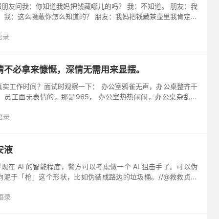
朋友问我：你知道我妈把钱藏哪儿的吗？ 我：不知道。 朋友：我
 我：这么隐蔽你怎么知道的？ 朋友：我妈把钱藏茶壶里我肯定是
我更想不到的是，那天我去我妈衣柜找衣服，一拉开柜门，发现衣
语录
必拿来慷慨，深情无需用来显摆。 ​ ​​​​
真实工作时间？面试时观察一下： 办公室鸦雀无声，办公桌整齐干
，员工面无表情的，那是965， 办公室热热闹闹，办公桌杂乱无
，员工嘻嘻哈哈的，那是996， 办公室人生鼎沸，办公桌堆满零
语录
安液
现在 AI 的智能程度，警方可以考虑做一个 AI 狙击手了。可以伪
拘泥于「枪」这个形状，比如伪装成路边的垃圾桶。//@救救贞德
地走 人体植入电子产品，不是说没有价值...
语录