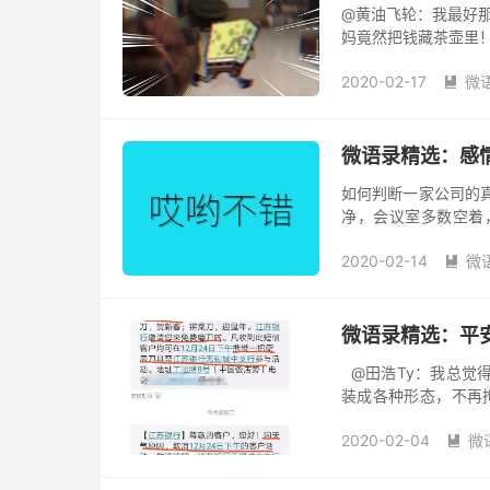
@黄油飞轮：我最好那
妈竟然把钱藏茶壶里！
一辈子都想不到的，
2020-02-17
微
柜里...

微语录精选：感情不
如何判断一家公司的
净，会议室多数空着
章，会议室少数空着
2020-02-14
微
食，会...

微语录精选：平
@田浩Ty：我总觉得
装成各种形态，不再
Alter：然后emp满
2020-02-04
微
