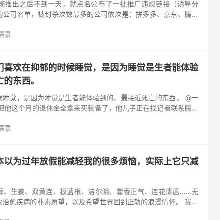
规推出之后不到一天，就点名公布了一批推广违规链接（诱导分
的公司名单，被封杀次数最多的公司依次是：拼多多、京东、腾讯
萌推、微视、粉象生活、腾讯游戏、小米有品⋯⋯什么叫狠起来六
语录
们喜欢在抑郁的时候睡觉，是因为睡觉是生者能体验
亡的东西。
候睡觉，是因为睡觉是生者能体验到的、最接近死亡的东西。 @一
张把他这个月的退休金全拿来买装备了，他儿子正在找记者联系腾讯
品笑话百科：未来的养老院就像个大网吧，老年人天天在里面打游
语录
本以为过年放假能减轻我的很多烦恼，实际上它只减
蒜、生姜、双黄连、板蓝根、洁尔阴、藿香正气、连花清瘟……无
快治愈疾病的朴素愿望，以及希望世界回到正轨的浪漫情怀。 我本
我的很多烦恼，实际上它只减轻了我的钱包 非典板蓝根，新冠双黄