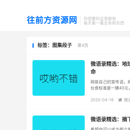
往前方资源网
你想要的这里都有
每天看一看总有新东西
标签：图集段子
第4页
微语录精选：地
命
网易自己的宣传说，
伙食标准是一猪40元
在说我是猪 苏轼有
2020-04-18
微
离开我...

微语录精选：摘
希望你可以成为那个