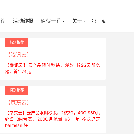

推荐
活动线报
值得一看
关于


特别推荐
【腾讯云】
【腾讯云】云产品限时秒杀，爆款1核2G云服务
器，首年74元
特别推荐
【京东云】
【京东云】云产品限时秒杀，2核2G，40G SSD系
统盘 3M带宽，200G月流量 68一年 养龙虾玩
hermes正好