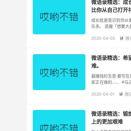
微语录精选：成
比你从自己打开
成长就是意识到你从
乐多。 恶魔「想要大
」 我「你这个恶魔！！
2020-04-05
微

微语录精选：希
难。 ​​​​
最赚钱的生意 都写在
家正在做的…… ​​​
自陕甘宁云贵川，10
2020-04-01
微

微语录精选：锻
上的更加艰难