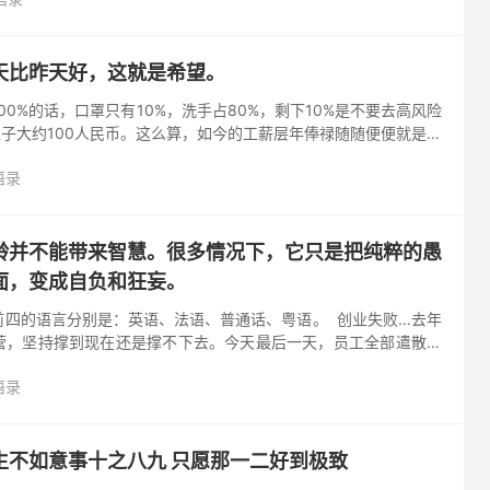
天比昨天好，这就是希望。
00%的话，口罩只有10%，洗手占80%，剩下10%是不要去高风险
银子大约100人民币。这么算，如今的工薪层年俸禄随随便便就是几
00两、知州1250两、知府2400两、道员37...
语录
龄并不能带来智慧。很多情况下，它只是把纯粹的愚
面，变成自负和狂妄。
的语言分别是：英语、法语、普通话、粤语。 ​​​​ 创业失败…去年
营，坚持撑到现在还是撑不下去。今天最后一天，员工全部遣散，
工作，一共亏损14万。加上去年搞短视频的亏损，现在一共欠...
语录
生不如意事十之八九 只愿那一二好到极致