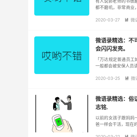
有人说郭老师的书很
都不磨叽，非常商业，
几页发现对象是自己
2020-03-27
微
几页发...

微语录精选：不
会闪闪发亮。
「万达规定普通员工
一般都会被安保人员请出
「全职猎人」即将再次
2020-03-25
微

微语录精选：俗
志铭.
以前的女孩子跟妈妈
爸一样会干活，现在的
明白了钱的重要性。 2
2020-03-22
微
