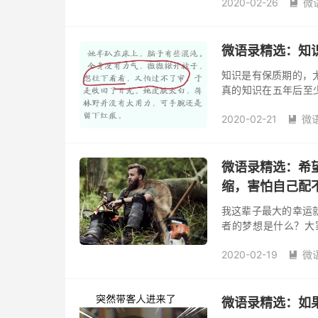
2020-02-26
微
连。横批...

微语录精选：知
知识是有保质期的，
真的知识在五年后至
那些面对知识时的质
2020-02-21
微
层，很习惯...

微语录精选：希
缩，害怕自己配不上，
我这辈子最大的幸运
者的梦想是什么？大
床」，只有「我压我
2020-02-19
微
运动的情况...

微语录精选：如