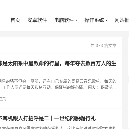
首页
安卓软件
电脑软件
操作系统
网站
共 373 篇文章
球是太阳系中最致命的行星，每年夺去数百万人的生
网易的猪不但会上厕所、还有自己专属的网易云音乐歌单、每天的
，工作人员还要每天和猪互动，保证猪的好心情。 网友：我感觉你
一段时间闭门谢客，不见任何朋友，家人问他为什么，他说：“我要
语录
下耳机跟人打招呼是二十一世纪的脱帽行礼
愿意在朋友春风得意时为他鼓掌的人…这比在他难过时安慰要难的