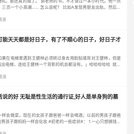
磨叽，那还真的错了。 郭老师的书，不才读过一本小时代。他一点
三页一个小高潮…… 怎么说呢？ 比如A发现男朋友出轨，然后过
闺蜜，再过几页发现闺蜜一直图谋不轨，然后她泼闺蜜红酒，再过
语录
可能天天都是好日子，有了不顺心的日子，好日子才
如果在电梯里遇到王健林必须转过身去用脸贴墙背对王健林，但是
电梯，连给王健林一个背影的机会都没有。」哈哈哈哈哈 ​​​​ 就在
完成全年休刊使命的9102年，它的单行本销量同时也新增了...
语录
话说的好 无耻是性生活的通行证,好人是单身狗的墓
一样会做菜，现在的女孩子跟爸爸一样会喝酒；以前的男孩子跟爸
男孩子跟妈妈一样会化妆 #初老的一些症状#： 1.一心只想搞钱，
. 以前爱吃甜食，而现在喝奶茶都要点无糖。 3.表情包不再...
语录