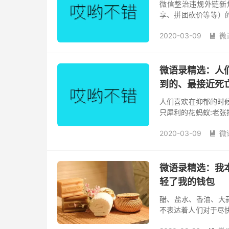
微信整治违规外链新
享、拼团砍价等等）
新闻、美团、云集、
2020-03-09
微
亲不认。 ​​...

微语录精选：人
到的、最接近死
人们喜欢在抑郁的时
只犀利的花蚂蚁:老
退款。//@英式没
2020-03-09
微
戏、看剧...

微语录精选：我
轻了我的钱包
醋、盐水、香油、大
不表达着人们对于尽
以为过年放假能减轻