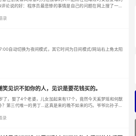
HN评论说的好：程序员最悲惨的事情是自己的问题在网上搜了一下
你情况类似的问题。更悲惨的是后面有一个跟帖问『问题解决了
语录
-7:00自动切换为夜间模式，其它时间为日间模式/网站右上角太阳
嘲笑见识不如你的人，见识是要花钱买的。
岁了，娶了4个老婆，儿女加起来有17个，竟然今天奚梦瑶和何猷
孙？第三代唯一的男丁…这真是来的晚不如来的巧。爷爷比孙子大
魔幻… 快乐往往也是需要代价的。 甜食的快乐，是牺牲了体重换
语录