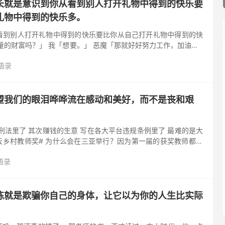
长就是意识到你从看到别人打开礼物中得到的快乐要
礼物中得到的快乐多。
看到别人打开礼物中得到的快乐要比你从自己打开礼物中得到的快
量的财富吗？」 我「想要。」 恶魔「那就好好努力工作，加油哦~
！」 平安夜，我的四个男同事，马上要结婚的那位 6 点就匆...
语录
望我们的眼泪哗哗流在感动和美好，而不是丧和艰
刑法里了 其次赚钱的生意 写在各大平台违规条例里了 最难的是大
​ #马云乡村教师奖# 为什么会在三亚举行？因为第一届的获奖教师都来
0个获奖老师中有99个没看过大海，所以马云把乡村...
语录
炼就是欺骗你自己的身体，让它以为你的人生比实际