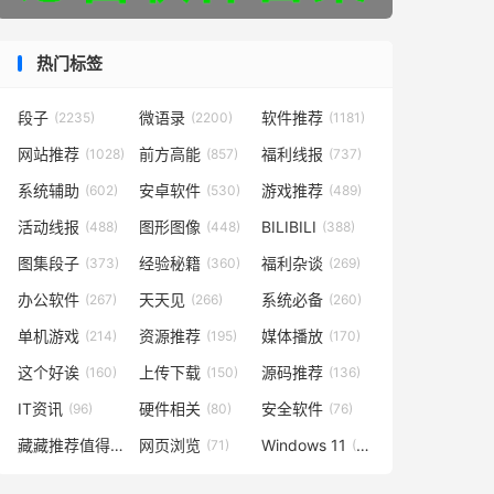
热门标签
段子
微语录
软件推荐
(2235)
(2200)
(1181)
网站推荐
前方高能
福利线报
(1028)
(857)
(737)
系统辅助
安卓软件
游戏推荐
(602)
(530)
(489)
活动线报
图形图像
BILIBILI
(488)
(448)
(388)
图集段子
经验秘籍
福利杂谈
(373)
(360)
(269)
办公软件
天天见
系统必备
(267)
(266)
(260)
单机游戏
资源推荐
媒体播放
(214)
(195)
(170)
这个好诶
上传下载
源码推荐
(160)
(150)
(136)
IT资讯
硬件相关
安全软件
(96)
(80)
(76)
藏藏推荐值得一看
网页浏览
Windows 11
(73)
(71)
(49)