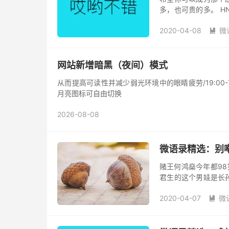
多，也可贵的多。 
只看见一个人问了和
2020-04-08
微
没？』。最悲...

网站新增暗黑（夜间）模式
从而提高可读性并减少弱光环境中的眼睛疲劳/19:00
月亮图标可自由切换
2026-08-08
微语录精选：别
赌王何鸿燊今年都98
君生的这个男娃是长
98岁，这听起来也很
2020-04-07
微
来的...
