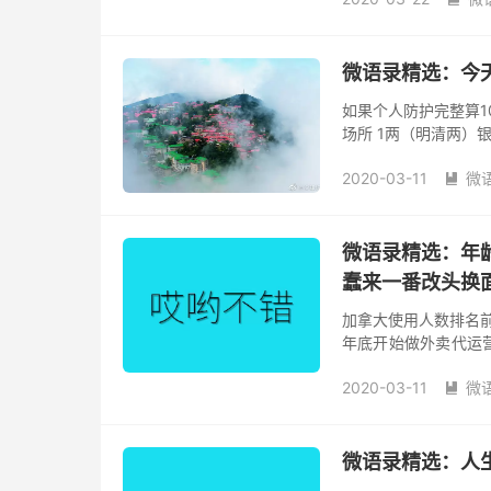
微语录精选：今
如果个人防护完整算1
场所 1两（明清两）
千两呢，清朝官员知县12
2020-03-11
微

微语录精选：年
蠢来一番改头换
加拿大使用人数排名前四
年底开始做外卖代运
加上后面两个月的收尾
2020-03-11
微

微语录精选：人