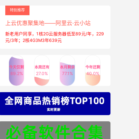
特别推荐
上云优惠聚集地——阿里云·云小站
新老用户同享，1核2G云服务器低至89元/年，229
元/3年；2核4G3M3年639元
今天仅剩
本周还有
本月剩余
今年还剩
89.2%
27.0%
77.1%
40.0%