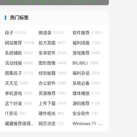
热门标签
段子
微语录
软件推荐
(2235)
(2200)
(1180)
网站推荐
前方高能
福利线报
(1028)
(857)
(736)
系统辅助
安卓软件
游戏推荐
(602)
(530)
(489)
活动线报
图形图像
BILIBILI
(488)
(448)
(388)
图集段子
经验秘籍
福利杂谈
(373)
(360)
(269)
天天见
办公软件
系统必备
(266)
(266)
(260)
单机游戏
资源推荐
媒体播放
(214)
(195)
(170)
这个好诶
上传下载
源码推荐
(160)
(149)
(136)
IT资讯
硬件相关
安全软件
(96)
(80)
(76)
藏藏推荐值得一看
网页浏览
Windows 11
(73)
(71)
(49)