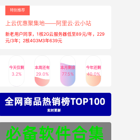
特别推荐
上云优惠聚集地——阿里云·云小站
新老用户同享，1核2G云服务器低至89元/年，229
元/3年；2核4G3M3年639元
今天仅剩
本周还有
本月剩余
今年还剩
3.2%
29.0%
77.5%
40.0%