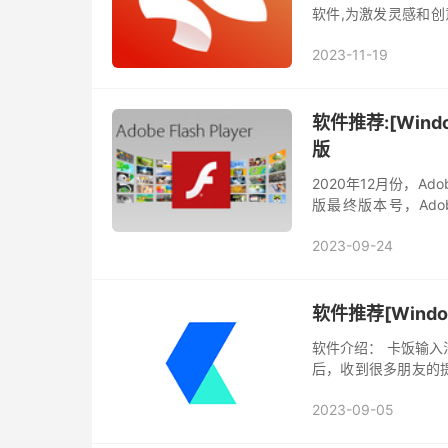
软件,为激发灵感和创
与办公软件协同工作等功能
2023-11-19
软件推荐:[Window
版
2020年12月份，Adob
版最终版本号，Ado
Player控件一直是Wind
2023-09-24
软件推荐[Windo
软件介绍： 卡饭输
后，收到很多朋友的
失误，向大家道歉。
2023-09-05
但 wea...