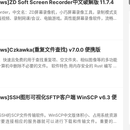
]ZD Soft Screen Recorder中文破解版 11.7.4
en Recorder，中文名：ZD屏幕录像机，小巧屏幕录像工具，录制模式支
线视频、录制网课/会议、电脑游戏。高性能屏幕录像软件，流畅无
注，轻松剪切视频，支持直播推流。功能丰富的...
s]Czkawka(重复文件查找) v7.0.0 便携版
简单、快速且免费的用于查找重复项、空文件夹、相似图像等的多功能
机中删除不必要的文件。 软件特色 用内存安全的 Rust 编写 惊
或多或少的高级算法和多线程 免费，开源，无广告 ...
ws]SSH图形可视化SFTP客户端 WinSCP v6.3 便
SSH的SCP文件传输软件。WinSCP中文版体积小、占用系统资源
需要连接相应的服务器就可以进行下载和传输文件。重要的是
还有着很多特色的功能，有着内置的文本编辑器，可...