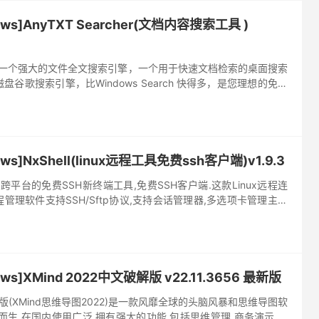
ws]AnyTXT Searcher(文档内容搜索工具 )
cher 是一个强大的文件全文搜索引擎，一个用于快速文档检索的桌面搜索
谷歌搜索引擎，比Windows Search 快得多，是您理想的免费
引擎。 它内置了强大的文档解析引擎，无...
s]NxShell(linux远程工具免费ssh客户端)v1.9.3
一款跨平台的免费SSH新终端工具,免费SSH客户端.这款Linux远程连
管理软件支持SSH/Sftp协议,支持会话管理器,多选项卡管理主机
h隧道socksv5,当前开启后默认...
s]XMind 2022中文破解版 v22.11.3656 最新版
破解版(XMind思维导图2022)是一款风靡全球的头脑风暴和思维导图软
而生.在国内使用广泛,拥有强大的功能,包括思维管理,商务演示,与