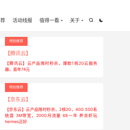

推荐
活动线报
值得一看
关于


特别推荐
【腾讯云】
【腾讯云】云产品限时秒杀，爆款1核2G云服务
器，首年74元
特别推荐
【京东云】
【京东云】云产品限时秒杀，2核2G，40G SSD系
统盘 3M带宽，200G月流量 68一年 养龙虾玩
hermes正好