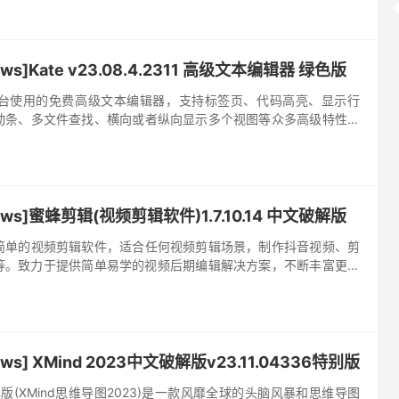
s]Kate v23.08.4.2311 高级文本编辑器 绿色版
跨平台使用的免费高级文本编辑器，支持标签页、代码高亮、显示行
动条、多文件查找、横向或者纵向显示多个视图等众多高级特性。
使用的高级文本编辑器，支持标签页、代码高亮、显示行号、显示
ws]蜜蜂剪辑(视频剪辑软件)1.7.10.14 中文破解版
简单的视频剪辑软件，适合任何视频剪辑场景，制作抖音视频、剪
作等。致力于提供简单易学的视频后期编辑解决方案，不断丰富更多
频创作更简单。 特点描述 蜜蜂剪辑(原视频编辑王) https...
s] XMind 2023中文破解版v23.11.04336特别版
文破解版(XMind思维导图2023)是一款风靡全球的头脑风暴和思维导图