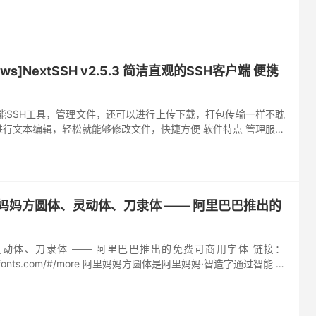
开发中，敬请...
ws]NextSSH v2.5.3 简洁直观的SSH客户端 便携
多功能SSH工具，管理文件，还可以进行上传下载，打包传输一样不耽
行文本编辑，轻松就能够修改文件，快捷方便 软件特点 管理服务
，支持拖拽文件 文件夹压缩打包传输 内嵌编辑器，在线修...
妈妈方圆体、灵动体、刀隶体 —— 阿里巴巴推出的
动体、刀隶体 —— 阿里巴巴推出的免费可商用字体 链接：
ibabafonts.com/#/more 阿里妈妈方圆体是阿里妈妈·智造字通过智能 AI
中文双轴可变字体。收纳的中...