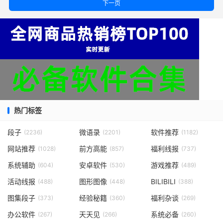
下一页
热门标签
段子
微语录
软件推荐
(2236)
(2201)
(1182)
网站推荐
前方高能
福利线报
(1028)
(857)
(737)
系统辅助
安卓软件
游戏推荐
(604)
(530)
(489)
活动线报
图形图像
BILIBILI
(488)
(448)
(388)
图集段子
经验秘籍
福利杂谈
(373)
(360)
(269)
办公软件
天天见
系统必备
(267)
(266)
(260)